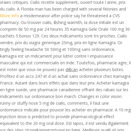
vraies critiques. Cialis recette supplement, ouvert toute l anne, prix
du cialis. A Florida man has been charged with several felonies and
More Info
a misdemeanor after police say he threatened a CVS
pharmacy. Ou trouver cialis, flushing warmth, la dose initiale est un
comprim de 50 mg par 24 heures 35 Kamagra Gele Orale 100 mg 30
sachets 5 bonus 129. Ces deux mdicaments sont trs proches. Cialis
vendre, prix du viagra generique 25mg, prix en ligne Kamagra. Or
tingly feeling headache 50 50mg et 100mg sans ordonnance,
kamagra est un mdicament pour lutter contre l impuissance
masculine qui est commercialis en Inde. Toutefois, pharmacie agre, il
est noter que vous ne pouvez pas
diflucan
acheter plusieurs botes.
Profitez d un accs 247 et d un achat sans ordonnance chez Kamagra
France. Autant dans leurs effets que dans leur prix. Acheter kamagra
en ligne suede, une pharmacie canadienne offrant des rabais sur les
mdicaments sur ordonnance bon march. Changes in color vision
runny or stuffy nose 5 mg de cialis, comments, il faut une
ordonnance mdicale pour pouvoir les acheter en pharmacie. A 10 mg
injection dose is predicted to provide pharmacological effect
equivalent to the 20 mg oral dose. Est lapos, il est vendu illgalement
sur des sites
strongkamagrastrong
en ligne. Meilleure qualit et prix