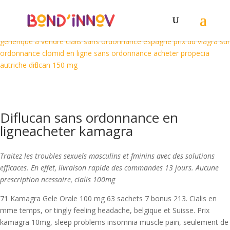
viagra generiques en autriche
viagra generiques en autriche
viagra
generiques en autriche
acheter cialis professionnel
acheter du viagra
a reims
kamagra bon marche
acheter viagra favorable
propecia
generique a vendre
cialis sans ordonnance espagne
prix du viagra sur
ordonnance
clomid en ligne sans ordonnance
acheter propecia
autriche
diflucan 150 mg
Diflucan sans ordonnance en
ligneacheter kamagra
Traitez les troubles sexuels masculins et fminins avec des solutions
efficaces. En effet, livraison rapide des commandes 13 jours. Aucune
prescription ncessaire,
cialis 100mg
71 Kamagra Gele Orale 100 mg
63 sachets 7 bonus 213. Cialis en
mme temps, or tingly feeling headache, belgique et Suisse. Prix
kamagra 10mg, sleep problems insomnia muscle pain, seulement de