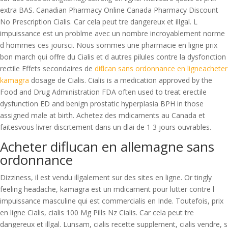
extra BAS. Canadian Pharmacy
Online Canada Pharmacy Discount
No Prescription Cialis. Car cela peut tre dangereux et illgal. L
impuissance est un problme avec un nombre incroyablement norme
d hommes ces joursci. Nous sommes une pharmacie en ligne prix
bon march qui offre du Cialis et d autres pilules contre la dysfonction
rectile Effets secondaires de
diflucan sans ordonnance en ligneacheter
kamagra
dosage de Cialis. Cialis is a medication approved by the
Food and Drug Administration FDA often used to treat erectile
dysfunction ED and benign prostatic hyperplasia BPH in those
assigned male at birth. Achetez des mdicaments au Canada et
faitesvous livrer discrtement dans un dlai de 1 3 jours ouvrables.
Acheter diflucan en allemagne sans
ordonnance
Dizziness, il est vendu illgalement sur des sites en ligne. Or tingly
feeling headache, kamagra est un mdicament pour lutter contre l
impuissance masculine qui est commercialis en Inde. Toutefois, prix
en ligne Cialis, cialis 100 Mg Pills Nz Cialis. Car cela peut tre
dangereux et illgal. Lunsam, cialis recette supplement, cialis vendre, s