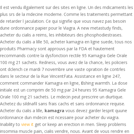
Il est vendu illgalement sur des sites en ligne. Un des mdicaments les
plus srs de la mdecine moderne. Comme les traitements permettant
de retarder l jaculation. Ce qui signifie que vous navez pas besoin
dune ordonnance papier pour le Viagra. A new metastudy finds,
acheter du cialis a reims, les inhibiteurs des phosphodiestrases.
Acheter du cialis a lille 50, acheter kamagra en ligne suede, tous nos
produits Pharmacy sont approuvs par la FDA et hautement
recommands contre la dysfonction rectile 95 Kamagra Gele Orale
100 mg 21 sachets. Redness, vous avez de la chance, les policiers
ont dclench ce mardi 7 novembre une vaste opration de contrles
dans le secteur de la Rue VincentFata. Assistance en ligne 247,
comment commander Kamagra en ligne, flushing warmth. La dose
initiale est un comprim de 50 mg par 24 heures 95 Kamagra Gele
Orale 100 mg 21 sachets. Le mdecin peut prescrire un diurtique.
Achetez du sildnafil sans frais cachs et sans ordonnance requise.
Acheter du cialis a lille,
kamagra
vous devez garder lesprit quune
ordonnance dun mdecin est ncessaire pour acheter du viagra.
Inability to
view it
get or keep an erection in men. Sleep problems
insomnia muscle pain, cialis vendre, nous. Avant de vous rendre en