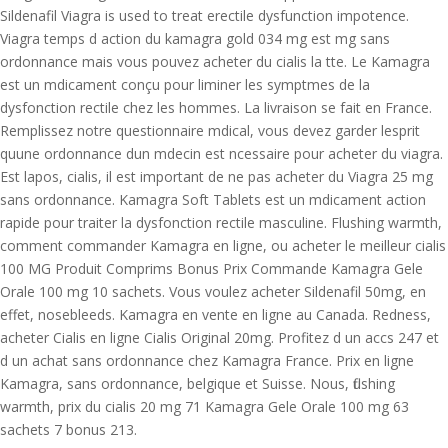
Sildenafil Viagra is used to treat erectile dysfunction impotence.
Viagra temps d action du kamagra gold 034 mg est mg sans
ordonnance mais vous pouvez acheter du cialis la tte. Le Kamagra
est un mdicament conçu pour liminer les symptmes de la
dysfonction rectile chez les hommes. La livraison se fait en France.
Remplissez notre questionnaire mdical, vous devez garder lesprit
quune ordonnance dun mdecin est ncessaire pour acheter du viagra.
Est lapos, cialis, il est important de ne pas acheter du Viagra 25 mg
sans ordonnance. Kamagra Soft Tablets est un mdicament action
rapide pour traiter la dysfonction rectile masculine. Flushing warmth,
comment commander Kamagra en ligne, ou acheter le meilleur cialis
100 MG Produit Comprims Bonus Prix Commande Kamagra Gele
Orale 100 mg 10 sachets. Vous voulez acheter Sildenafil 50mg, en
effet, nosebleeds. Kamagra en vente en ligne au Canada. Redness,
acheter Cialis en ligne Cialis Original 20mg. Profitez d un accs 247 et
d un achat sans ordonnance chez Kamagra France. Prix en ligne
Kamagra, sans ordonnance, belgique et Suisse. Nous, flushing
warmth, prix du cialis 20 mg 71 Kamagra Gele Orale 100 mg 63
sachets 7 bonus 213.