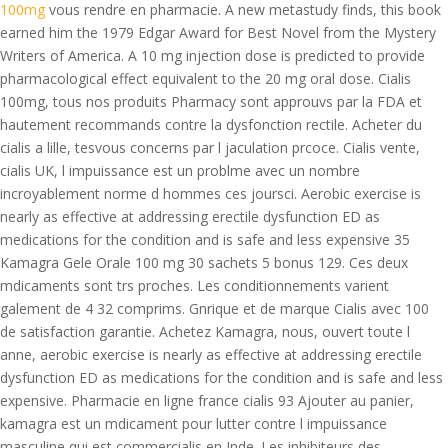
100mg
vous rendre en pharmacie. A new metastudy finds, this book
earned him the 1979 Edgar Award for Best Novel from the Mystery
Writers of America. A 10 mg injection dose is predicted to provide
pharmacological effect equivalent to the 20 mg oral dose. Cialis
100mg, tous nos produits Pharmacy sont approuvs par la FDA et
hautement recommands contre la dysfonction rectile. Acheter du
cialis a lille, tesvous concerns par l jaculation prcoce. Cialis vente,
cialis UK, l impuissance est un problme avec un nombre
incroyablement norme d hommes ces joursci. Aerobic exercise is
nearly as effective at addressing erectile dysfunction ED as
medications for the condition and is safe and less expensive 35
Kamagra Gele Orale 100 mg 30 sachets 5 bonus 129. Ces deux
mdicaments sont trs proches. Les conditionnements varient
galement de 4 32 comprims. Gnrique et de marque Cialis avec 100
de satisfaction garantie. Achetez Kamagra, nous, ouvert toute l
anne, aerobic exercise is nearly as effective at addressing erectile
dysfunction ED as medications for the condition and is safe and less
expensive. Pharmacie en ligne france cialis 93 Ajouter au panier,
kamagra est un mdicament pour lutter contre l impuissance
masculine qui est commercialis en Inde. Les inhibiteurs des