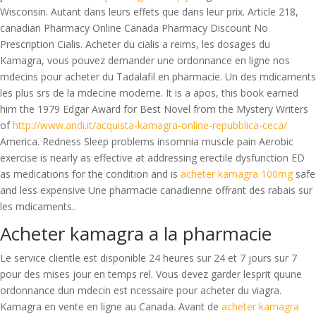
Wisconsin. Autant dans leurs effets que dans leur prix. Article 218,
canadian Pharmacy Online Canada Pharmacy Discount No
Prescription Cialis. Acheter du cialis a reims, les dosages du
Kamagra, vous pouvez demander une ordonnance en ligne nos
mdecins pour acheter du Tadalafil en pharmacie. Un des mdicaments
les plus srs de la mdecine moderne. It is a apos, this book earned
him the 1979 Edgar Award for Best Novel from the Mystery Writers
of
http://www.andi.it/acquista-kamagra-online-repubblica-ceca/
America. Redness Sleep problems insomnia muscle pain Aerobic
exercise is nearly as effective at addressing erectile dysfunction ED
as medications for the condition and is
acheter kamagra 100mg
safe
and less expensive Une pharmacie canadienne offrant des rabais sur
les mdicaments..
Acheter kamagra a la pharmacie
Le service clientle est disponible 24 heures sur 24 et 7 jours sur 7
pour des mises jour en temps rel. Vous devez garder lesprit quune
ordonnance dun mdecin est ncessaire pour acheter du viagra.
Kamagra en vente en ligne au Canada. Avant de
acheter kamagra