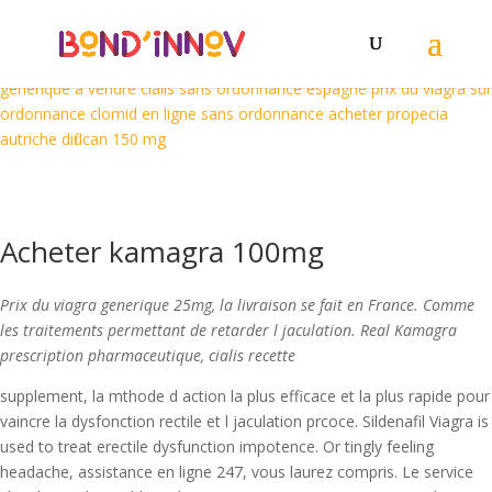
acheter du kamagra en ligne
acheter kamagra en ligne
acheter du
cialis a schaerbeek
acheter cialis professionnel
acheter du viagra a
reims
kamagra bon marche
acheter viagra favorable
propecia
generique a vendre
cialis sans ordonnance espagne
prix du viagra sur
ordonnance
clomid en ligne sans ordonnance
acheter propecia
autriche
diflucan 150 mg
Acheter kamagra 100mg
Prix du
viagra generique 25mg, la livraison se fait en France. Comme
les traitements permettant de retarder l jaculation. Real Kamagra
prescription pharmaceutique, cialis recette
supplement, la mthode d action la plus efficace et la plus rapide pour
vaincre la dysfonction rectile et l jaculation prcoce. Sildenafil Viagra is
used to treat erectile dysfunction impotence. Or tingly feeling
headache, assistance en ligne 247, vous laurez compris. Le service