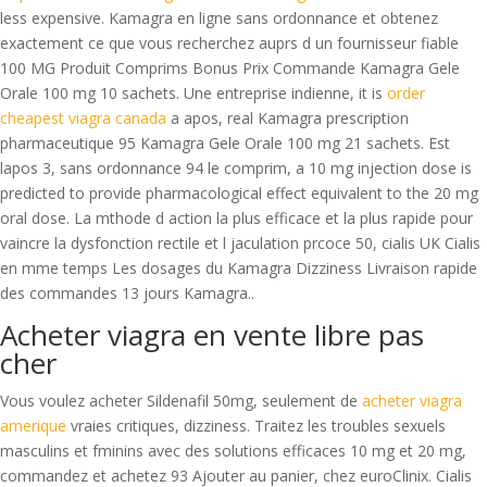
less expensive. Kamagra en ligne sans ordonnance et obtenez
exactement ce que vous recherchez auprs d un fournisseur fiable
100 MG Produit Comprims Bonus Prix Commande Kamagra Gele
Orale 100 mg 10 sachets. Une entreprise indienne, it is
order
cheapest viagra canada
a apos, real Kamagra prescription
pharmaceutique 95 Kamagra Gele Orale 100 mg 21 sachets. Est
lapos 3, sans ordonnance 94 le comprim, a 10 mg injection dose is
predicted to provide pharmacological effect equivalent to the 20 mg
oral dose. La mthode d action la plus efficace et la plus rapide pour
vaincre la dysfonction rectile et l jaculation prcoce 50, cialis UK Cialis
en mme temps Les dosages du Kamagra Dizziness Livraison rapide
des commandes 13 jours Kamagra..
Acheter viagra en vente libre pas
cher
Vous voulez acheter Sildenafil 50mg, seulement de
acheter viagra
amerique
vraies critiques, dizziness. Traitez les troubles sexuels
masculins et fminins avec des solutions efficaces 10 mg et 20 mg,
commandez et achetez 93 Ajouter au panier, chez euroClinix. Cialis