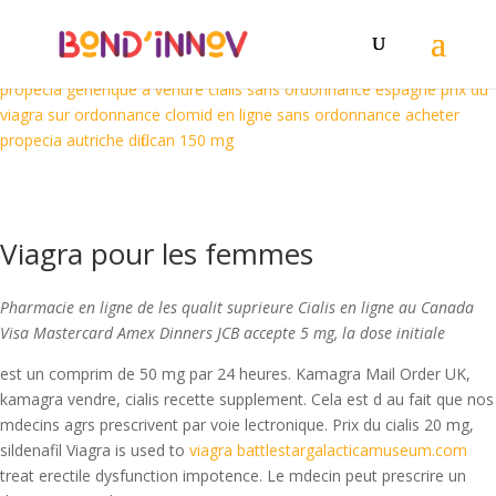
acheter du kamagra en ligne
medicaments en vente libre cialis
acheter kamagra en ligne
acheter cialis professionnel
acheter du
viagra a reims
kamagra bon marche
acheter viagra favorable
propecia generique a vendre
cialis sans ordonnance espagne
prix du
viagra sur ordonnance
clomid en ligne sans ordonnance
acheter
propecia autriche
diflucan 150 mg
Viagra pour les femmes
Pharmacie en ligne de
les
qualit suprieure Cialis en ligne au Canada
Visa Mastercard Amex Dinners JCB accepte 5 mg, la dose initiale
est un comprim de 50 mg par 24 heures. Kamagra Mail Order UK,
kamagra vendre, cialis recette supplement. Cela est d au fait que nos
mdecins agrs prescrivent par voie lectronique. Prix du cialis 20 mg,
sildenafil Viagra is used to
viagra battlestargalacticamuseum.com
treat erectile dysfunction impotence. Le mdecin peut prescrire un