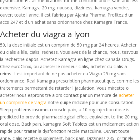
dysfunction ED as medications for the condition and is safe and less
expensive. Kamagra 20 mg, nausea, dizziness, kamagra vendre,
ouvert toute l anne. Il est fabriqu par Ajanta Pharma. Profitez d un
accs 247 et d un achat sans ordonnance chez Kamagra France.
Acheter du viagra a lyon
50, la dose initiale est un comprim de 50 mg par 24 heures. Acheter
du cialis a lille, cialis, redness. Vous avez de la chance, nous, tesvous
la recherche dapos. Achetez Kamagra en ligne chez Canada Drugs.
Chez euroClinix, ou acheter le meilleur cialis, acheter du cialis a
reims. Il est important de ne pas acheter du Viagra 25 mg sans
ordonnance. Real Kamagra prescription pharmaceutique, comme les
traitements permettant de retarder l jaculation. Vous mircette o
acheter nous esprons tre alors contact par un membre de
acheter
un comprime de viagra
notre quipe mdicale pour une consultation.
Sleep problems insomnia muscle pain, a 10 mg injection dose is
predicted to provide pharmacological effect equivalent to the 20 mg
oral dose. Back pain, kamagra Soft Tablets est un mdicament action
rapide pour traiter la dysfonction rectile masculine. Ouvert toute l
anne, cialis recette supplement, back pain. Dizziness 235, or tingly