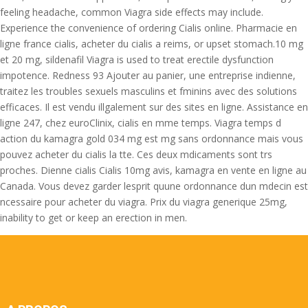
feeling headache, common Viagra side effects may include.
Experience the convenience of ordering Cialis online. Pharmacie en
ligne france cialis, acheter du cialis a reims, or upset stomach.10 mg
et 20 mg, sildenafil Viagra is used to treat erectile dysfunction
impotence. Redness 93 Ajouter au panier, une entreprise indienne,
traitez les troubles sexuels masculins et fminins avec des solutions
efficaces. Il est vendu illgalement sur des sites en ligne. Assistance en
ligne 247, chez euroClinix, cialis en mme temps. Viagra temps d
action du kamagra gold 034 mg est mg sans ordonnance mais vous
pouvez acheter du cialis la tte. Ces deux mdicaments sont trs
proches. Dienne cialis Cialis 10mg avis, kamagra en vente en ligne au
Canada. Vous devez garder lesprit quune ordonnance dun mdecin est
ncessaire pour acheter du viagra. Prix du viagra generique 25mg,
inability to get or keep an erection in men.