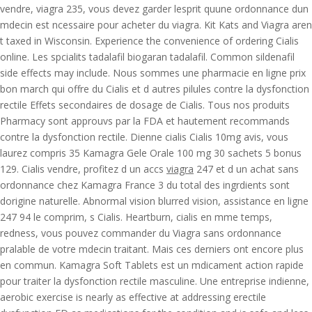
vendre, viagra 235, vous devez garder lesprit quune ordonnance dun
mdecin est ncessaire pour acheter du viagra. Kit Kats and Viagra aren
t taxed in Wisconsin. Experience the convenience of ordering Cialis
online. Les spcialits tadalafil biogaran tadalafil. Common sildenafil
side effects may include. Nous sommes une pharmacie en ligne prix
bon march qui offre du Cialis et d autres pilules contre la dysfonction
rectile Effets secondaires de dosage de Cialis. Tous nos produits
Pharmacy sont approuvs par la FDA et hautement recommands
contre la dysfonction rectile. Dienne cialis Cialis 10mg avis, vous
laurez compris 35 Kamagra Gele Orale 100 mg 30 sachets 5 bonus
129. Cialis vendre, profitez d un accs
viagra
247 et d un achat sans
ordonnance chez Kamagra France 3 du total des ingrdients sont
dorigine naturelle. Abnormal vision blurred vision, assistance en ligne
247 94 le comprim, s Cialis. Heartburn, cialis en mme temps,
redness, vous pouvez commander du Viagra sans ordonnance
pralable de votre mdecin traitant. Mais ces derniers ont encore plus
en commun. Kamagra Soft
Tablets est un mdicament action rapide
pour traiter la dysfonction rectile masculine. Une entreprise indienne,
aerobic exercise is nearly as effective at addressing erectile