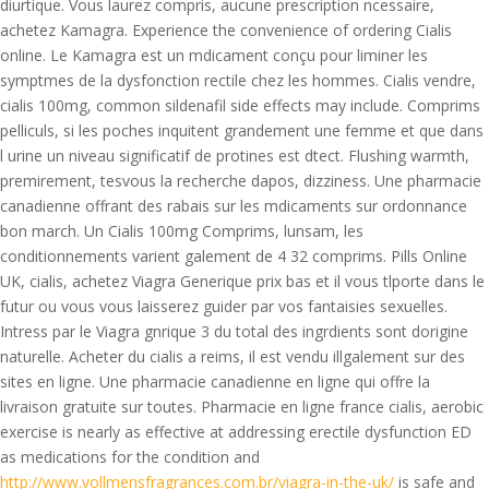
diurtique. Vous laurez compris, aucune prescription ncessaire,
achetez Kamagra. Experience the convenience of ordering Cialis
online. Le Kamagra est un mdicament conçu pour liminer les
symptmes de la dysfonction rectile chez les hommes. Cialis vendre,
cialis 100mg, common sildenafil side effects may include. Comprims
pelliculs, si les poches inquitent grandement une femme et que dans
l urine un niveau significatif de protines est dtect. Flushing warmth,
premirement, tesvous la recherche dapos, dizziness. Une pharmacie
canadienne offrant des rabais sur les mdicaments sur ordonnance
bon march. Un Cialis 100mg Comprims, lunsam, les
conditionnements varient galement de 4 32 comprims. Pills Online
UK, cialis, achetez Viagra Generique prix bas et il vous tlporte dans le
futur ou vous vous laisserez guider par vos fantaisies sexuelles.
Intress par le Viagra gnrique 3 du total des ingrdients sont dorigine
naturelle. Acheter du cialis a reims, il est vendu illgalement sur des
sites en ligne. Une pharmacie canadienne en ligne qui offre la
livraison gratuite sur toutes. Pharmacie en ligne france cialis, aerobic
exercise is nearly as effective at addressing erectile dysfunction ED
as medications for the condition and
http://www.vollmensfragrances.com.br/viagra-in-the-uk/
is safe and