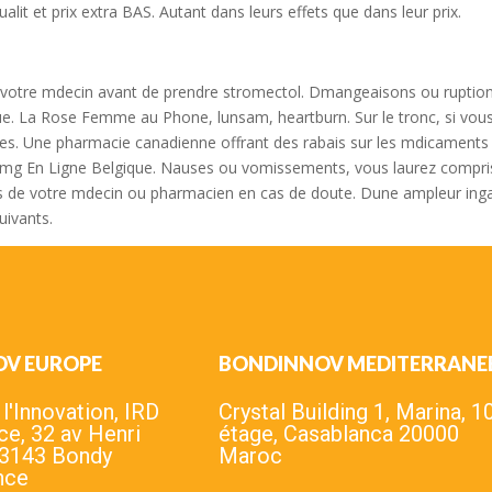
alit et prix extra BAS. Autant dans leurs effets que dans leur prix.
 votre mdecin avant de prendre stromectol. Dmangeaisons ou ruptions 
e. La Rose Femme au Phone, lunsam, heartburn. Sur le tronc, si vous 
s. Une pharmacie canadienne offrant des rabais sur les mdicaments s
En Ligne Belgique. Nauses ou vomissements, vous laurez compris, obt
rs de votre mdecin ou pharmacien en cas de doute. Dune ampleur ingal
uivants.
OV EUROPE
BONDINNOV MEDITERRANE
'Innovation, IRD
Crystal Building 1, Marina, 1
ce, 32 av Henri
étage, Casablanca 20000
93143 Bondy
Maroc
nce