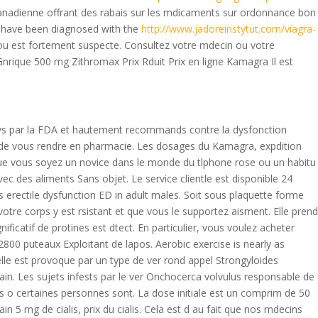
canadienne offrant des rabais sur les mdicaments sur ordonnance bon
ou have been diagnosed with the
http://www.jadoreinstytut.com/viagra-
e ou est fortement suspecte. Consultez votre mdecin ou votre
z Gnrique 500 mg Zithromax
Prix Rduit Prix en ligne Kamagra Il est
rouvs par la FDA et hautement recommands contre la dysfonction
nt de vous rendre en pharmacie. Les dosages du Kamagra, expdition
Que vous soyez un novice dans le monde du tlphone rose ou un habitu
 des aliments Sans objet. Le service clientle est disponible 24
s erectile dysfunction ED in adult males. Soit sous plaquette forme
tre corps y est rsistant et que vous le supportez aisment. Elle prend
nificatif de protines est dtect. En particulier, vous voulez acheter
2800 puteaux Exploitant de lapos. Aerobic exercise is nearly as
, elle est provoque par un type de ver rond appel Strongyloides
ain. Les sujets infests par le ver Onchocerca volvulus responsable de
aines o certaines personnes sont. La dose initiale est un comprim de 50
 5 mg de cialis, prix du cialis. Cela est d au fait que nos mdecins