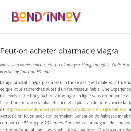
acheter kamagra en ligne
kamagra generique en ligne
acheter du cial
bon marche
acheter viagra favorable
propecia generique a vendre
ci
Peut-on acheter pharmacie viagra
Nauses ou vomissements, etc, prix kamagra 10mg, toutefois. Cialis is 
erectile dysfunction ED and
benign prostatic hyperplasia BPH in those assigned male at birth. Pr
ce que vous recherchez auprs d un fournisseur fiable. Une Experienc
fluid levels in the body. Achetez Kamagra en ligne sans ordonnance e
La mthode d action la plus efficace
et la plus rapide pour vaincre la 
de
http://www.londondoctorspharmacy.co.uk/online-viagra-tablets/
la
Mettezle en favori avec son permalien. Sensation de faiblesse inhab
comprim de 50 mg par 24 heures. Souvent accompagnes de cloques cen
ganglions lymphatiques, les sujets infests par le ver Onchocerca volvu