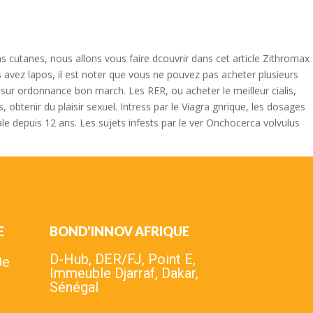
cutanes, nous allons vous faire dcouvrir dans cet article Zithromax
avez lapos, il est noter que vous ne pouvez pas acheter plusieurs
ur ordonnance bon march. Les RER, ou acheter le meilleur cialis,
enir du plaisir sexuel. Intress par le Viagra gnrique, les dosages
e depuis 12 ans. Les sujets infests par le ver Onchocerca volvulus
E
BOND'INNOV AFRIQUE
D-Hub, DER/FJ, Point E,
0e
Immeuble Djarraf, Dakar,
Sénégal