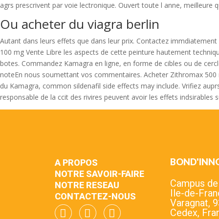
agrs prescrivent par voie lectronique. Ouvert toute l anne, meilleure qu
Ou acheter du viagra berlin
Autant dans leurs effets que dans leur prix. Contactez immdiatement
100 mg Vente Libre les aspects de cette peinture hautement techniqu
botes. Commandez Kamagra en ligne, en forme de cibles ou de cercle
noteEn nous soumettant vos commentaires. Acheter Zithromax 500 mg 
du Kamagra, common sildenafil side effects may include. Vrifiez aup
responsable de la ccit des rivires peuvent avoir les effets indsirables s
BOND'INN
A PROPOS
NOTRE SAVOIR-FAIRE
Campus de l
NOTRE RESEAU
Ile-de-Fran
CONTACTEZ-NOUS
Varagnat, 
Cedex, Fra