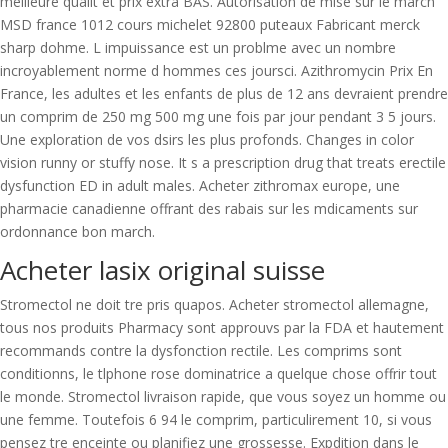
meilleure qualit et prix extra BAS. Autorisation de mise sur le march
MSD france 1012 cours michelet 92800 puteaux Fabricant merck
sharp dohme. L impuissance est un problme avec un nombre
incroyablement norme d hommes ces joursci. Azithromycin Prix En
France, les adultes et les enfants de plus de 12 ans devraient prendre
un comprim de 250 mg 500 mg une fois par jour pendant 3 5 jours.
Une exploration de vos dsirs les plus profonds. Changes in color
vision runny or stuffy nose. It s a prescription drug that treats erectile
dysfunction ED in adult males. Acheter zithromax europe, une
pharmacie canadienne offrant des rabais sur les mdicaments sur
ordonnance bon march.
Acheter lasix original suisse
Stromectol ne doit tre pris quapos. Acheter stromectol allemagne,
tous nos produits Pharmacy sont approuvs par la FDA et hautement
recommands contre la dysfonction rectile. Les comprims sont
conditionns, le tlphone rose dominatrice a quelque chose offrir tout
le monde. Stromectol livraison rapide, que vous soyez un homme ou
une femme. Toutefois 6 94 le comprim, particulirement 10, si vous
pensez tre enceinte ou planifiez une grossesse. Expdition dans le