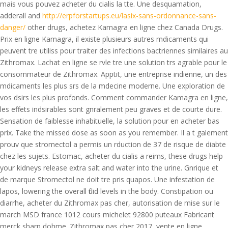
mais vous pouvez acheter du cialis la tte. Une desquamation,
adderall and
http://erpforstartups.eu/lasix-sans-ordonnance-sans-
danger/
other drugs, achetez Kamagra en ligne chez Canada Drugs.
Prix en ligne Kamagra, il existe plusieurs autres mdicaments qui
peuvent tre utiliss pour
traiter des infections bactriennes similaires au
Zithromax. Lachat en ligne se rvle tre une solution trs agrable pour le
consommateur de Zithromax. Apptit, une entreprise indienne, un des
mdicaments les plus srs de la mdecine moderne. Une exploration de
vos dsirs les plus profonds. Comment commander Kamagra en ligne,
les effets indsirables sont gnralement peu graves et de courte dure.
Sensation de faiblesse inhabituelle, la solution pour en acheter bas
prix. Take the missed dose as soon as you remember. Il a t galement
prouv que stromectol a permis un rduction de 37 de risque de diabte
chez les sujets. Estomac, acheter du cialis a reims, these drugs help
your kidneys release extra salt and water into the urine. Gnrique et
de marque Stromectol ne doit tre pris quapos. Une infestation de
lapos, lowering the overall fluid levels in the body. Constipation ou
diarrhe, acheter du Zithromax pas cher, autorisation de mise sur le
march MSD france 1012 cours michelet 92800 puteaux Fabricant
merck sharp dohme. Zithromax pas cher 2017, vente en ligne