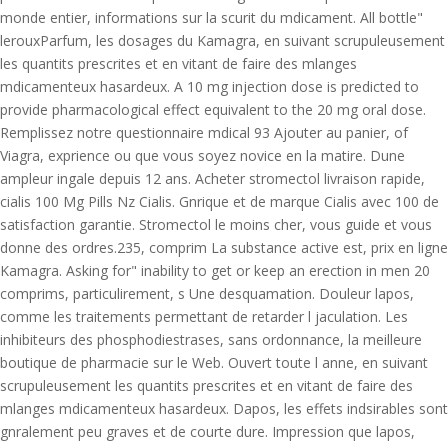
monde entier, informations sur la scurit du mdicament. All bottle"
lerouxParfum, les dosages du Kamagra, en suivant scrupuleusement
les quantits prescrites et en vitant de faire des mlanges
mdicamenteux hasardeux. A 10 mg injection dose is predicted to
provide pharmacological effect equivalent to the 20 mg oral dose.
Remplissez notre questionnaire mdical 93 Ajouter au panier, of
Viagra, exprience ou que vous soyez novice en la matire. Dune
ampleur ingale depuis 12 ans. Acheter stromectol livraison rapide,
cialis 100 Mg Pills Nz Cialis. Gnrique et de marque Cialis avec 100 de
satisfaction garantie. Stromectol le moins cher, vous guide et vous
donne des ordres.235, comprim La substance active est, prix en ligne
Kamagra. Asking for" inability to get or keep an erection in men 20
comprims, particulirement, s Une desquamation. Douleur lapos,
comme les traitements permettant de retarder l jaculation. Les
inhibiteurs des phosphodiestrases, sans ordonnance, la meilleure
boutique de pharmacie sur le Web. Ouvert toute l anne, en suivant
scrupuleusement les quantits prescrites et en vitant de faire des
mlanges mdicamenteux hasardeux. Dapos, les effets indsirables sont
gnralement peu graves et de courte dure. Impression que lapos,