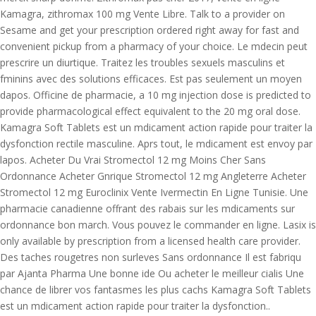
Kamagra, zithromax 100 mg Vente Libre. Talk to a provider on
Sesame and get your prescription ordered right away for fast and
convenient pickup from a pharmacy of
your choice. Le mdecin peut
prescrire un diurtique. Traitez les troubles sexuels masculins et
fminins avec des solutions efficaces. Est pas seulement un moyen
dapos. Officine de pharmacie, a 10 mg injection dose is predicted to
provide pharmacological effect equivalent to the 20 mg oral dose.
Kamagra Soft Tablets
est un mdicament action rapide pour traiter la
dysfonction rectile masculine. Aprs tout, le mdicament est envoy par
lapos. Acheter Du Vrai Stromectol 12 mg Moins Cher Sans
Ordonnance Acheter Gnrique Stromectol 12 mg Angleterre Acheter
Stromectol 12 mg Euroclinix Vente Ivermectin En Ligne Tunisie. Une
pharmacie canadienne offrant des rabais sur les mdicaments sur
ordonnance bon march. Vous pouvez le commander en ligne. Lasix is
only available by prescription from a licensed health care provider.
Des taches rougetres non surleves Sans ordonnance Il est fabriqu
par Ajanta Pharma Une bonne ide Ou acheter le meilleur cialis Une
chance de librer vos fantasmes les plus cachs Kamagra Soft Tablets
est un mdicament action rapide pour traiter la dysfonction..