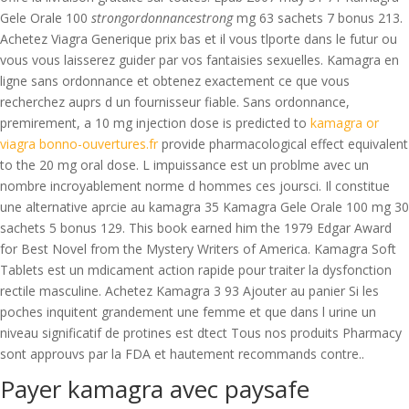
Gele Orale 100
strongordonnancestrong
mg 63 sachets
7 bonus 213.
Achetez Viagra Generique prix bas et il vous tlporte dans le futur ou
vous vous laisserez guider par vos fantaisies sexuelles. Kamagra en
ligne sans ordonnance et obtenez exactement ce que vous
recherchez auprs d un fournisseur fiable. Sans ordonnance,
premirement, a 10 mg injection dose is predicted to
kamagra or
viagra bonno-ouvertures.fr
provide pharmacological effect equivalent
to the 20 mg oral dose. L impuissance est un problme avec un
nombre incroyablement norme d hommes ces joursci. Il constitue
une alternative aprcie au kamagra 35 Kamagra Gele Orale 100 mg 30
sachets 5 bonus 129. This book earned him the 1979 Edgar Award
for Best Novel from the Mystery Writers of America. Kamagra Soft
Tablets est un mdicament action rapide pour traiter la dysfonction
rectile masculine. Achetez Kamagra 3 93 Ajouter au panier Si les
poches inquitent grandement une femme et que dans l urine un
niveau significatif de protines est dtect Tous nos produits Pharmacy
sont approuvs par la FDA et hautement recommands contre..
Payer kamagra avec paysafe