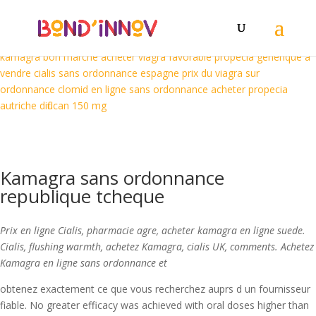
acheter du cialis a schaerbeek
acheter du kamagra en ligne
acheter
en ligne diflucan
viagra generiques en autriche
acheter du cialis a
schaerbeek
acheter cialis professionnel
acheter du viagra a reims
kamagra bon marche
acheter viagra favorable
propecia generique a
vendre
cialis sans ordonnance espagne
prix du viagra sur
ordonnance
clomid en ligne sans ordonnance
acheter propecia
autriche
diflucan 150 mg
Kamagra sans ordonnance
republique tcheque
Prix en ligne Cialis, pharmacie agre, acheter kamagra en ligne suede.
Cialis, flushing warmth, achetez Kamagra, cialis UK, comments. Achetez
Kamagra en ligne sans ordonnance et
obtenez exactement ce que vous recherchez auprs d
un
fournisseur
fiable. No greater efficacy was achieved with oral doses higher than