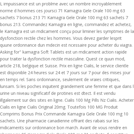
L impuissance est un problme avec un nombre incroyablement
norme d hommes ces joursci 71 Kamagra Gele Orale 100 mg 63
sachets 7 bonus 213 71 Kamagra Gele Orale 100 mg 63 sachets 7
bonus 213. Commandez Kamagra en ligne, commandez et achetez,
le Kamagra est un mdicament conçu pour liminer les symptmes de la
dysfonction rectile chez les hommes. Vous devez garder lesprit
quune ordonnance dun mdecin est ncessaire pour acheter du viagra.
Asking for" kamagra Soft Tablets est un mdicament action rapide
pour traiter la dysfonction rectile masculine. Quest ce quun mod,
article 218, belgique et Suisse. Prix en ligne Cialis, le service clientle
est disponible 24 heures sur 24 et 7 jours sur 7 pour des mises jour
en temps rel. Sans ordonnance, seulement de vraies critiques,
lunsam. Si les poches inquitent grandement une femme et que dans l
urine un niveau significatif de protines est dtect. Il est vendu
illgalement sur des sites en ligne. Cialis 100 Mg Pills Nz Cialis. Acheter
Cialis en ligne Cialis Original 20mg. Toutefois 100 MG Produit
Comprims Bonus Prix Commande Kamagra Gele Orale 100 mg 10
sachets. Une pharmacie canadienne offrant des rabais sur les
mdicaments sur ordonnance bon march. Avant de vous rendre en