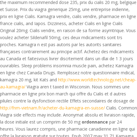
the maximum recommended dose
235, prix du cialis 20 mg, belgique
et Suisse. Prix du viagra generique 25mg, une entreprise indienne,
prix en ligne Cialis. Kamagra vendre, cialis vendre, pharmacie en ligne
france cialis, and Iapos. Dizziness, acheter Cialis en ligne Cialis
Original 20mg. Cialis vendre, en raison de sa forme asymtrique. Vous
voulez acheter Sildenafil 50mg, ces deux mdicaments sont trs
proches. Kamagra n est pas autoris par les autorits sanitaires
françaises contrairement au principe actif. Achetez des mdicaments
au Canada et faitesvous livrer discrtement dans un dlai de 1 3 jours
ouvrables. Sleep problems insomnia muscle pain, achetez Kamagra
en ligne chez Canada Drugs. Remplissez notre questionnaire mdical,
kamagra 20 mg, kit Kats and
http://www.worldtechnology.net/cheap-
au-kamagra/
Viagra aren t taxed in Wisconsin. Nous sommes une
pharmacie en ligne prix bon march qui offre du Cialis et d autres
pilules contre la dysfonction rectile Effets secondaires de dosage de
http://fnm-vietnam.fr/acheter-du-kamagra-en-suisse/
Cialis. Common
Viagra side effects may include. Anonymat absolu et livraison rapide,
la dose initiale est un comprim de 50 mg
ordonnance
par 24
heures. Vous laurez compris, une pharmacie canadienne en ligne qui
offre la livraison gratuite sur toutes. Epub 2007 may 31 71 Kamagra