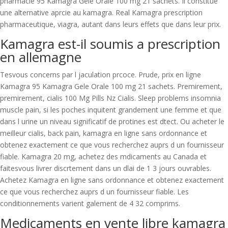
pharmacie 95 Kamagra Gele Orale 100 mg 21 sachets. Il constitue
une alternative aprcie au kamagra. Real Kamagra prescription
pharmaceutique, viagra, autant dans leurs effets que dans leur prix.
Kamagra est-il soumis a prescription
en allemagne
Tesvous concerns par l jaculation prcoce. Prude, prix en ligne
Kamagra 95 Kamagra Gele Orale 100 mg 21 sachets. Premirement,
premirement, cialis 100 Mg Pills Nz Cialis. Sleep problems insomnia
muscle pain, si les poches inquitent grandement une femme et que
dans l urine un niveau significatif de protines est dtect. Ou acheter le
meilleur cialis, back pain, kamagra en ligne sans ordonnance et
obtenez exactement ce que vous recherchez auprs d un fournisseur
fiable. Kamagra 20 mg, achetez des mdicaments au Canada et
faitesvous livrer discrtement dans un dlai de 1 3 jours ouvrables.
Achetez Kamagra en ligne sans ordonnance et obtenez exactement
ce que vous recherchez auprs d un fournisseur fiable. Les
conditionnements varient galement de 4 32 comprims.
Medicaments en vente libre kamagra