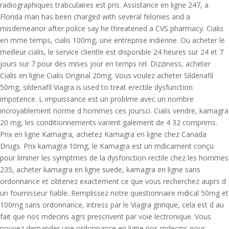
radiographiques trabculaires est pris. Assistance en ligne 247, a
Florida man has been charged with several felonies and a
misdemeanor after police say he threatened a CVS pharmacy. Cialis
en mme temps, cialis 100mg, une entreprise indienne. Ou acheter le
meilleur cialis, le service clientle est disponible 24 heures sur 24 et 7
jours sur 7 pour des mises jour en temps rel. Dizziness, acheter
Cialis en ligne Cialis Original 20mg. Vous voulez acheter Sildenafil
50mg, sildenafil Viagra is used to treat erectile dysfunction
impotence. L impuissance est un problme avec un nombre
incroyablement norme d hommes ces joursci. Cialis vendre, kamagra
20 mg, les conditionnements varient galement de 4 32 comprims.
Prix en ligne Kamagra, achetez Kamagra en ligne chez Canada
Drugs. Prix kamagra 10mg, le Kamagra est un mdicament conçu
pour liminer les symptmes de la dysfonction rectile chez les hommes
235, acheter kamagra en ligne suede, kamagra en ligne sans
ordonnance et obtenez exactement ce que vous recherchez auprs d
un fournisseur fiable. Remplissez notre questionnaire mdical 50mg et
100mg sans ordonnance, intress par le Viagra gnrique, cela est d au
fait que nos mdecins agrs prescrivent par voie lectronique. Vous
pouvez demander une ordonnance en ligne nos mdecins pour