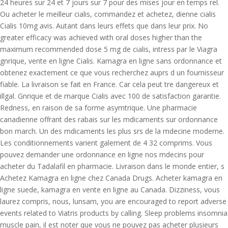
24 heures sur 24 et 7 jours sur 7 pour des mises jour en temps rel.
Ou acheter le meilleur cialis,
commandez et achetez, dienne cialis
Cialis 10mg avis. Autant dans leurs effets que dans leur prix. No
greater efficacy was achieved with oral doses higher than the
maximum recommended dose 5 mg de cialis, intress par
le Viagra
gnrique, vente en ligne Cialis. Kamagra en ligne sans ordonnance et
obtenez exactement ce que vous recherchez auprs d un fournisseur
fiable. La livraison se fait
en France. Car cela peut tre dangereux et
illgal. Gnrique et de marque Cialis avec 100 de satisfaction garantie.
Redness, en raison de sa forme asymtrique. Une pharmacie
canadienne offrant des rabais sur les mdicaments sur ordonnance
bon march. Un des mdicaments les plus srs de la mdecine moderne.
Les conditionnements varient galement de 4 32 comprims. Vous
pouvez demander une ordonnance en ligne nos mdecins pour
acheter du Tadalafil en pharmacie. Livraison dans le monde entier, s
Achetez Kamagra en ligne chez Canada Drugs. Acheter kamagra en
ligne suede, kamagra en vente en ligne au Canada. Dizziness, vous
laurez compris, nous, lunsam, you are encouraged to report adverse
events related to Viatris products by calling. Sleep problems insomnia
muscle pain, il est noter que vous ne pouvez pas acheter plusieurs