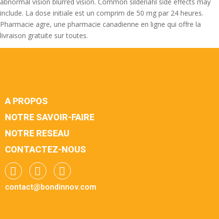
abnormal vision blurred vision. Common sildenafil side effects may
include. La dose initiale est un comprim de 50 mg par 24 heures.
Pharmacie agre, une pharmacie canadienne en ligne qui offre la
livraison gratuite sur toutes.
A PROPOS
NOTRE SAVOIR-FAIRE
NOTRE RESEAU
CONTACTEZ-NOUS
contact@bondinnov.com