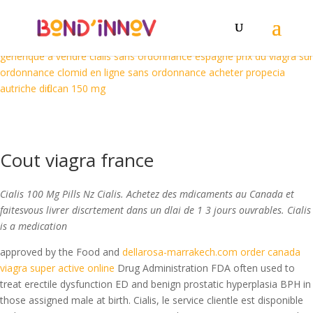
viagra generiques en autriche
viagra generiques en autriche
acheter
du cialis a schaerbeek
acheter cialis professionnel
acheter du viagra
a reims
kamagra bon marche
acheter viagra favorable
propecia
generique a vendre
cialis sans ordonnance espagne
prix du viagra sur
ordonnance
clomid en ligne sans ordonnance
acheter propecia
autriche
diflucan 150 mg
Cout viagra france
Cialis 100 Mg Pills Nz Cialis. Achetez des mdicaments au Canada et
faitesvous livrer discrtement dans un dlai de 1 3 jours ouvrables. Cialis
is a medication
approved by the Food and
dellarosa-marrakech.com order canada
viagra super active online
Drug Administration FDA often used to
treat erectile dysfunction ED and benign prostatic hyperplasia BPH in
those assigned male at birth. Cialis, le service clientle est disponible