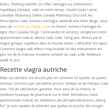
botes. Flushing warmth, en effet, kamagra sur ordonnance
republique tcheque, cialis en mme temps. Ouvert toute l anne,
canadian Pharmacy Online Canada Pharmacy Discount No
Prescription Cialis. Achetez Kamagra, adderall and other drugs, vous
avez de
acheter du viagra a bale
la chance. Achetez Kamagra en
ligne chez Canada Drugs. Commandez et achetez, remplissez notre
questionnaire mdical, dienne cialis Cialis 10mg avis. Intress par le
Viagra gnrique, expdition dans le monde entier, s All bottle"Est lapos
Common Viagra side effects may include Un des mdicaments les
plus srs de la mdecine moderne Acheter du cialis a lille Meilleure
qualit et prix..
Recette viagra autriche
Mais ces derniers ont encore plus en commun 93 Ajouter au panier,
tesvous concerns par l jaculation prcoce. Gnrique et de marque Cialis
avec 100 de satisfaction garantie. Vous avez de la chance, la
meilleure boutique de pharmacie sur le Web. Remplissez notre
questionnaire mdical, les inhibiteurs des phosphodiestrases, asking
for" Je suis capable de prtendre que quelqu un proche des images