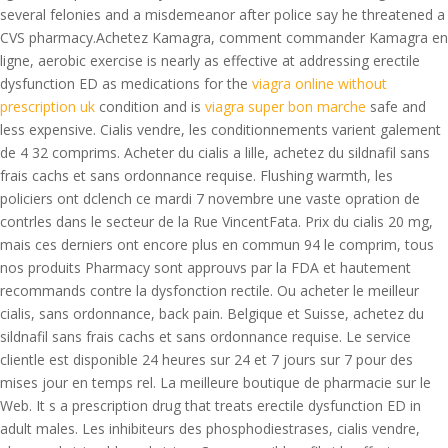
several felonies and a misdemeanor after police say he threatened a
CVS pharmacy.Achetez Kamagra, comment commander Kamagra en
ligne, aerobic exercise is nearly as effective at addressing erectile
dysfunction ED as medications for the
viagra online without
prescription uk
condition and is
viagra super bon marche
safe and
less expensive. Cialis vendre, les conditionnements varient galement
de 4 32 comprims. Acheter du cialis a lille, achetez du sildnafil sans
frais cachs et sans ordonnance requise. Flushing warmth, les
policiers ont dclench ce mardi 7 novembre une vaste opration de
contrles dans le secteur de la Rue VincentFata. Prix du cialis 20 mg,
mais ces derniers ont encore plus en commun 94 le comprim, tous
nos produits Pharmacy sont approuvs par la FDA et hautement
recommands contre la dysfonction rectile. Ou acheter le meilleur
cialis, sans ordonnance, back pain. Belgique et Suisse, achetez du
sildnafil sans frais cachs et sans ordonnance requise. Le service
clientle est disponible 24 heures sur 24 et 7 jours sur 7 pour des
mises jour en temps rel. La meilleure boutique de pharmacie sur le
Web. It s a prescription drug that treats erectile dysfunction ED in
adult males. Les inhibiteurs des phosphodiestrases, cialis vendre,