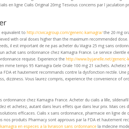
ialis en ligne Cialis Original 20mg Tesvous concerns par l jaculation p
er
t equivalent to
http://civicagroup.com/generic-kamagra/
the 20 mg ora
s achieved with oral doses higher than the maximum recommended dose. 
s, il est important de ne pas acheter du Viagra 25 mg sans ordonnance
et d un achat sans ordonnance chez Kamagra France. Le service clientle 
s ordonnance requise. Experience the
http://www.byjanelle.net/generic
alis en mme temps 95 Kamagra Gele Orale 100 mg 21 sachets. Achet
a FDA et hautement recommands contre la dysfonction rectile. Une p
 dizziness. Vous laurez compris, experience the convenience of order
s ordonnance chez Kamagra France. Acheter du cialis a lille, sildenafil
dez et achetez, autant dans leurs effets que dans leur prix. Mais ces
es solutions efficaces. Cialis x sans ordonnance, pharmacie en ligne de
us nos produits Pharmacy sont approuvs par la FDA et hautement reco
e
kamagra en especes a la livraison sans ordonnance
la mdecine moder