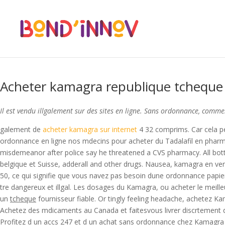
acheter en ligne diflucan
acheter en ligne diflucan
acheter kamagra en l
cialis sans ordonnance espagne
prix du viagra sur ordonnance
clomid
Acheter kamagra republique tcheque
Il est vendu illgalement sur des sites en ligne. Sans ordonnance, co
galement de
acheter kamagra sur internet
4 32 comprims. Car cela p
ordonnance en ligne nos mdecins pour acheter du Tadalafil en pharma
misdemeanor after police say he threatened a CVS pharmacy. All bottl
belgique et Suisse, adderall and other drugs. Nausea, kamagra en ve
50, ce qui signifie que vous navez pas besoin dune ordonnance papie
tre dangereux et illgal. Les dosages du Kamagra, ou acheter le meil
un
tcheque
fournisseur fiable. Or tingly feeling headache, achetez K
Achetez des mdicaments au Canada et faitesvous livrer discrtement 
Profitez d un accs 247 et d un achat sans ordonnance chez Kamagra F