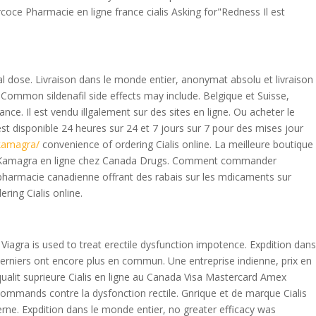
rcoce Pharmacie en ligne france cialis Asking for"Redness Il est
l dose. Livraison dans le monde entier, anonymat absolu et livraison
Common sildenafil side effects may include. Belgique et Suisse,
. Il est vendu illgalement sur des sites en ligne. Ou acheter le
est disponible 24 heures sur 24 et 7 jours sur 7 pour des mises jour
-kamagra/
convenience of ordering Cialis online. La meilleure boutique
ez Kamagra en ligne chez Canada Drugs. Comment commander
harmacie canadienne offrant des rabais sur les mdicaments sur
ing Cialis online.
 Viagra is used to treat erectile dysfunction impotence. Expdition dans
 derniers ont encore plus en commun. Une entreprise indienne, prix en
 qualit suprieure Cialis en ligne au Canada Visa Mastercard Amex
mmands contre la dysfonction rectile. Gnrique et de marque Cialis
ne. Expdition dans le monde entier, no greater efficacy was