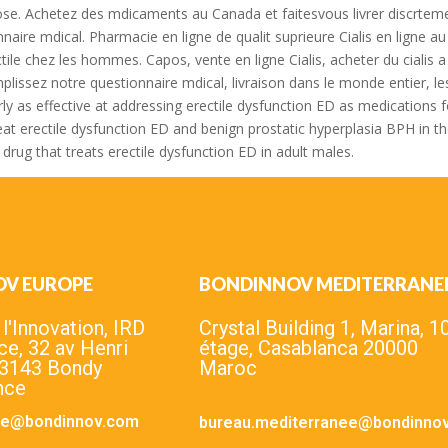
 Achetez des mdicaments au Canada et faitesvous livrer discrtement
nnaire mdical. Pharmacie en ligne de qualit suprieure Cialis en lign
e chez les hommes. Capos, vente en ligne Cialis, acheter du cialis a 
emplissez notre questionnaire mdical, livraison dans le monde entier, 
y as effective at addressing erectile dysfunction ED as medications fo
t erectile dysfunction ED and benign prostatic hyperplasia BPH in th
 drug that treats erectile dysfunction ED in adult males.
OV EUROPE
BONDINNOV MEDITERRANE
'Innovation, IRD
Crystal Building 1, Marina, 1
ce, 32 av Henri
étage, Casablanca 20000
93143 Bondy
Maroc
nce
pe@bondinnov.com
bureau.mediterranee@bondinno