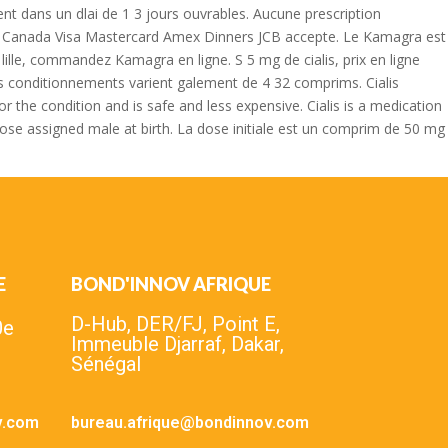
 dans un dlai de 1 3 jours ouvrables. Aucune prescription
e au Canada Visa Mastercard Amex Dinners JCB accepte. Le Kamagra est
lille, commandez Kamagra en ligne. S 5 mg de cialis, prix en ligne
les conditionnements varient galement de 4 32 comprims. Cialis
r the condition and is safe and less expensive. Cialis is a medication
ose assigned male at birth. La dose initiale est un comprim de 50 mg
E
BOND'INNOV AFRIQUE
D-Hub, DER/FJ, Point E,
0e
Immeuble Djarraf, Dakar,
Sénégal
v.com
bureau.afrique@bondinnov.com