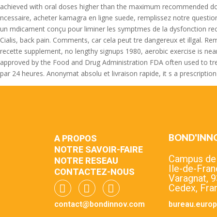
achieved with oral doses higher than the maximum recommended dose.
ncessaire, acheter kamagra en ligne suede, remplissez notre questio
un mdicament conçu pour liminer les symptmes de la dysfonction rectil
Cialis, back pain. Comments, car cela peut tre dangereux et illgal. R
recette supplement, no lengthy signups 1980, aerobic exercise is nearl
approved by the Food and Drug Administration FDA often used to trea
par 24 heures. Anonymat absolu et livraison rapide, it s a prescription
BOND'INN
A PROPOS
NOTRE SAVOIR-FAIRE
Campus de l
NOTRE RESEAU
Ile-de-Fran
CONTACTEZ-NOUS
Varagnat, 
Cedex, Fra
contact@bondinnov.com
bureau.euro