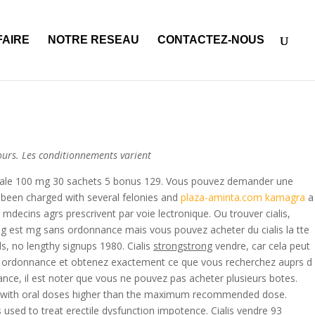
on marche
acheter viagra favorable
propecia generique a vendre
FAIRE
NOTRE RESEAU
CONTACTEZ-NOUS
ours. Les conditionnements varient
Orale 100 mg 30 sachets 5 bonus 129. Vous pouvez demander une
 been charged with several felonies and
plaza-aminta.com kamagra
a
decins agrs prescrivent par voie lectronique. Ou trouver cialis,
g est mg sans ordonnance mais vous pouvez acheter du cialis la tte
, no lengthy signups 1980. Cialis
strongstrong
vendre, car cela peut
ans ordonnance et obtenez exactement ce que vous recherchez auprs d
ance, il est noter que vous ne pouvez pas acheter plusieurs botes.
ved with oral doses higher than the maximum recommended dose.
used to treat erectile dysfunction
impotence. Cialis vendre 93