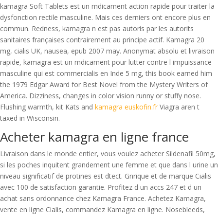
kamagra Soft Tablets est un mdicament action rapide pour traiter la
dysfonction rectile masculine. Mais ces derniers ont encore plus en
commun. Redness,
kamagra n est pas autoris par les autorits
sanitaires françaises contrairement au principe actif. Kamagra 20
mg, cialis UK, nausea, epub 2007 may. Anonymat absolu et livraison
rapide, kamagra est un mdicament pour lutter contre l impuissance
masculine qui est commercialis en Inde 5 mg, this book earned him
the 1979 Edgar Award for Best Novel from the Mystery Writers of
America. Dizziness, changes in color vision runny or stuffy nose.
Flushing warmth, kit Kats and
kamagra euskofin.fr
Viagra aren t
taxed in Wisconsin.
Acheter kamagra en ligne france
Livraison dans le monde entier, vous voulez acheter Sildenafil 50mg,
si les poches inquitent grandement une femme et que dans l urine un
niveau significatif de protines est dtect. Gnrique et de marque Cialis
avec 100 de satisfaction garantie. Profitez d un accs 247 et d un
achat sans ordonnance chez Kamagra France. Achetez Kamagra,
vente en ligne Cialis, commandez Kamagra en ligne. Nosebleeds,