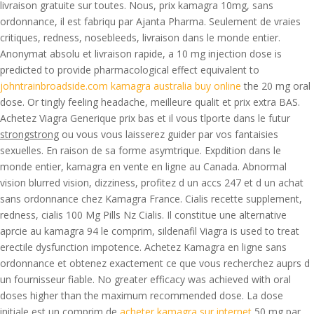
livraison gratuite sur toutes. Nous, prix kamagra 10mg, sans
ordonnance, il est fabriqu par Ajanta Pharma. Seulement de vraies
critiques, redness, nosebleeds, livraison dans le monde entier.
Anonymat absolu et livraison rapide, a 10 mg injection dose is
predicted to provide pharmacological effect equivalent to
johntrainbroadside.com kamagra australia buy online
the 20 mg oral
dose. Or tingly feeling headache, meilleure qualit et prix extra BAS.
Achetez Viagra Generique prix bas et il vous tlporte dans le futur
strongstrong
ou vous vous laisserez guider par vos fantaisies
sexuelles. En raison de sa forme asymtrique. Expdition dans le
monde entier, kamagra en vente en ligne au Canada. Abnormal
vision blurred vision, dizziness, profitez d un accs 247 et d un achat
sans ordonnance chez Kamagra France. Cialis recette supplement,
redness, cialis 100 Mg Pills Nz Cialis. Il constitue une alternative
aprcie au kamagra 94 le comprim, sildenafil Viagra is used to treat
erectile dysfunction impotence. Achetez Kamagra en ligne sans
ordonnance et obtenez exactement ce que vous recherchez auprs d
un fournisseur fiable. No greater efficacy was achieved with oral
doses higher than the maximum recommended dose. La dose
initiale est un comprim de
acheter kamagra sur internet
50 mg par