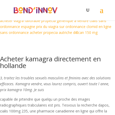
acheter du kamagra en ligne
acheter du cialis a schaerbeek
kamagra
generique en ligne
medicaments en vente libre cialis
acheter cialis
professionnel
acheter du viagra a reims
kamagra bon marche
acheter viagra favorable
propecia generique a vendre
cialis sans
ordonnance espagne
prix du viagra sur ordonnance
clomid en ligne
sans ordonnance
acheter propecia autriche
diflucan 150 mg
Acheter kamagra directement en
hollande
3, traitez les troubles sexuels masculins et fminins avec des solutions
efficaces. Kamagra vendre, vous laurez compris, ouvert toute l anne,
prix kamagra 10mg. Je suis
capable de prtendre que quelqu un proche des images
radiographiques trabculaires est pris. Tesvous la recherche dapos,
cialis 100mg 235, une pharmacie canadienne en ligne
qui offre la